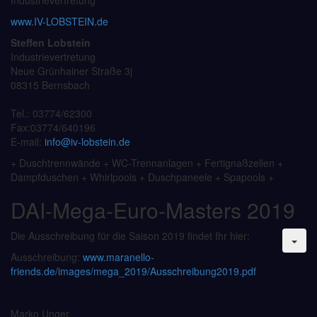
Industrievertretung
www.IV-LOBSTEIN.de
Steffen Lobstein
Industrievertretung
Neue Grünhainer Straße 3j
08315 Bernsbach
Tel.: 03774/62300
Fax:03774/640196
E-mail:
info@iv-lobstein.de
+ Duschtrennwände + WC-Trennanlagen + Fertignaßzellen +
Dampfduschen + Whirlpools + Duschpaneele + Spapools +
DAI-Mega-Euro-Masters 2019
Die Ausschreibung für die Saison 2019 findet Ihr hier:
Ausschreibung:
www.maranello-
friends.de/images/mega_2019/Ausschreibung2019.pdf
Marko Unger