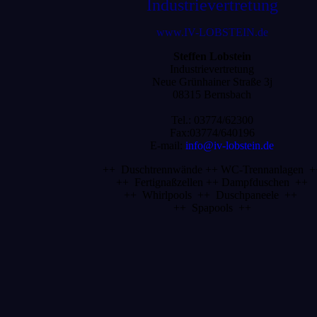
Industrievertretung
www.IV-LOBSTEIN.de
Steffen Lobstein
Industrievertretung
Neue Grünhainer Straße 3j
08315 Bernsbach
Tel.: 03774/62300
Fax:03774/640196
E-mail:
info@iv-lobstein.de
++ Duschtrennwände ++ WC-Trennanlagen +
++ Fertignaßzellen ++ Dampfduschen ++
++ Whirlpools ++ Duschpaneele ++
++ Spapools ++