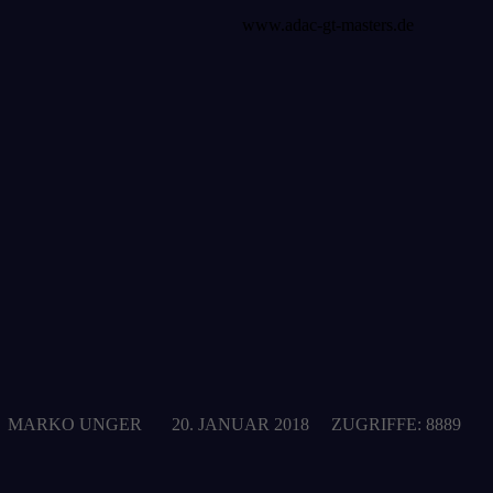
www.adac-gt-masters.de
MARKO UNGER
20. JANUAR 2018
ZUGRIFFE: 8889