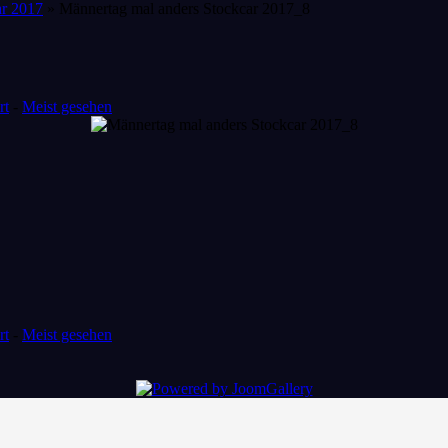
ar 2017
» Männertag mal anders Stockcar 2017_8
rt
-
Meist gesehen
rt
-
Meist gesehen