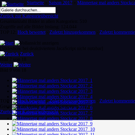
Startseite
»
Saison 2017
»
Männertag mal anders Stockc
Zurück zur Kategorieübersicht
Gesamtanzahl Bilder in allen Kategorien: 510
Zugriffe auf alle Bilder bislang: 124.044
TOP 12:
Hoch bewertet
-
Zuletzt hinzugekommen
-
Zuletzt kommentie
[Slideshow bei deaktiviertem JacaScript nicht nutzbar]
Zurück
Bild 7 von 18
Weiter
Bild 9 von 18
TOP 12:
Hoch bewertet
-
Zuletzt hinzugekommen
-
Zuletzt kommentie
Gesamtanzahl Bilder in allen Kategorien: 510
Zurück zur Kategorieübersicht