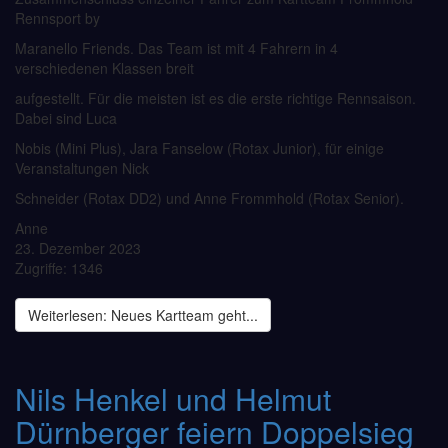
Rennsport by
Maranello Friends. Das Team ist mit 4 Fahrern in 4
verschiedenen Klassen breit
aufgestellt. Für die meisten ist es die erste richtige Rennsaison.
Dabei sind Luca
Nobis (Mini Plus), Jara Fanselow (Rotax Junior), für einige
Veranstaltungen Nick
Schneider (Rotax DD2) und Anne Frommhold (Rotax Senior).
Anne
23. Dezember 2023
Zugriffe: 1346
Weiterlesen: Neues Kartteam geht...
Nils Henkel und Helmut
Dürnberger feiern Doppelsieg