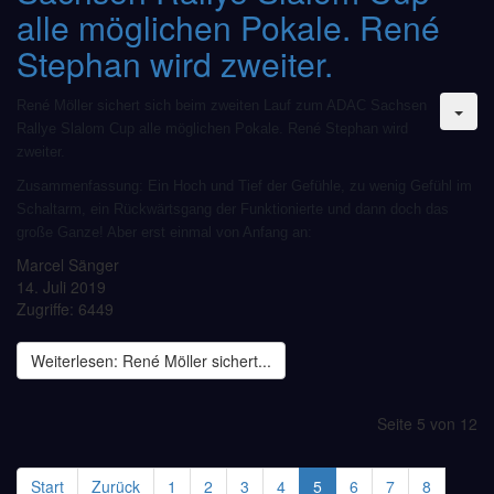
alle möglichen Pokale. René
Stephan wird zweiter.
René Möller sichert sich beim zweiten Lauf zum ADAC Sachsen
Rallye Slalom Cup alle möglichen Pokale. René Stephan wird
zweiter.
Zusammenfassung: Ein Hoch und Tief der Gefühle, zu wenig Gefühl im
Schaltarm, ein Rückwärtsgang der Funktionierte und dann doch das
große Ganze! Aber erst einmal von Anfang an:
Marcel Sänger
14. Juli 2019
Zugriffe: 6449
Weiterlesen: René Möller sichert...
Seite 5 von 12
Start
Zurück
1
2
3
4
5
6
7
8