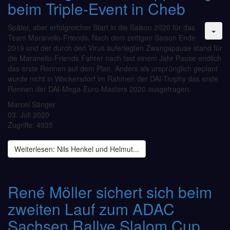
beim Triple-Event in Cheb
Später, aber erfolgreicher Start in die Saison 2020 für das
Team Maranello-Friends. Nach dem zeitigen Saison Ende
2019 und der durch den Virus auferlegten Zwangspause stand für
die Maranello-Friends Fahrer nach fast einem Jahr Pause endlich
das erste Rennen auf dem Plan. Anders als ursprünglich geplant
wurde nicht in Wackersdorf im Rahmen der DAI-Trophy das erste
Rennen der DAI-Mega-Euro-Masters 2020 ausgetragen.
Marcel Sänger
03. Juli 2020
Zugriffe: 4935
Weiterlesen: Nils Henkel und Helmut...
René Möller sichert sich beim
zweiten Lauf zum ADAC
Sachsen Rallye Slalom Cup