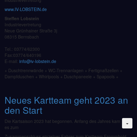
Industrievertretung
www.IV-LOBSTEIN.de
Steffen Lobstein
Industrievertretung
Neue Grünhainer Straße 3j
08315 Bernsbach
Tel.: 03774/62300
Fax:03774/640196
E-mail:
info@iv-lobstein.de
+ Duschtrennwände + WC-Trennanlagen + Fertignaßzellen +
Dampfduschen + Whirlpools + Duschpaneele + Spapools +
Neues Kartteam geht 2023 an
den Start
Die Kartsaison 2023 hat begonnen. Anfang des Jahres kam
es zum
Zusammenschluss einzelner Fahrer zum Kartteam Frommhold