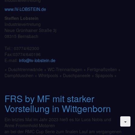
Industrievertretung
www.IV-LOBSTEIN.de
Steffen Lobstein
Industrievertretung
Neue Grünhainer Straße 3j
08315 Bernsbach
Tel.: 03774/62300
Fax:03774/640196
E-mail:
info@iv-lobstein.de
+ Duschtrennwände + WC-Trennanlagen + Fertignaßzellen +
Dampfduschen + Whirlpools + Duschpaneele + Spapools +
FRS by MF mit starker
Vorstellung in Wittgenborn
Ein letztes Mal im Jahr 2023 hieß es für Luca Nobis und
Anne Frommhold Motoren
an bei der RMC Cup Serie zum finalen Lauf am vergangenen