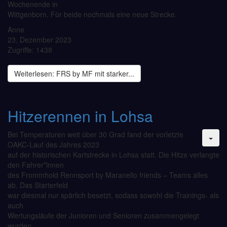
Wochenende in
Wittgenborn. Für beide nochmals eine neue Strecke.
Anne
23. Dezember 2023
Zugriffe: 1438
Weiterlesen: FRS by MF mit starker...
Hitzerennen in Lohsa
Bei Temperaturen weit über 30 Grad fand der vorletzte
OAKC-Lauf des Jahres 2023
auf der historischen Kartstrecke in Lohsa statt. Die Hitze verlangte
den Fahrer*innen
des Frommhold Rennsport by Maranello friends – Teams alles
ab. Das Starterfeld
war diesmal nur spärlich besetzt, sodass sowohl die Trainings- als
auch
Wertungsläufe der Junioren und Senioren zusammengelegt
wurden.