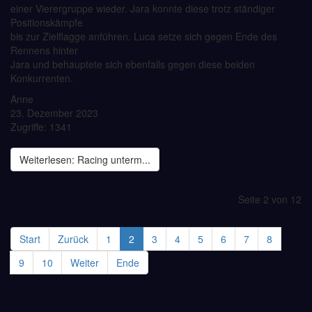
einer Vierergruppe wieder. Jara konnte diese trotz ständiger
Positionskämpfe
bis zur Zielflagge anführen. Luca setze sich gegen Ende des
Rennens hinter
Jara und behauptete sich ebenfalls gegen diese beiden
Konkurrenten.
Anne
23. Dezember 2023
Zugriffe: 1341
Weiterlesen: Racing unterm...
Seite 2 von 12
Start
Zurück
1
2
3
4
5
6
7
8
9
10
Weiter
Ende