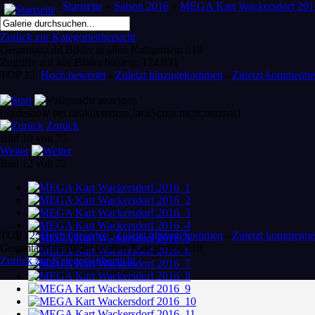
Startseite
»
Saison 2016
»
MEGA Kart Wackersdorf 201
Zurück zur Kategorieübersicht
Gesamtanzahl Bilder in allen Kategorien: 510
Zugriffe auf alle Bilder bislang: 124.031
TOP 12:
Hoch bewertet
-
Zuletzt hinzugekommen
-
Zuletzt kommentie
[Slideshow bei deaktiviertem JacaScript nicht nutzbar]
Zurück
Bild 10 von 75
Weiter
Bild 12 von 75
TOP 12:
Hoch bewertet
-
Zuletzt hinzugekommen
-
Zuletzt kommentie
Gesamtanzahl Bilder in allen Kategorien: 510
Zurück zur Kategorieübersicht