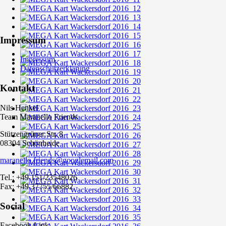
Impressum
Impressum
Datenschutzerklärung
Kontakt
Nils Henkel
Team Maranello Friends
Stützengrüner Str. 8
08304 Schönheide
maranello.friends@googlemail.com
Tel.: +49 151/23548026
Fax: +49 37755/66882
Social
Facebook-Link