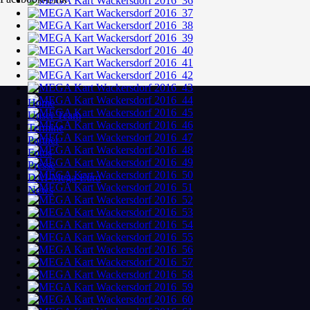
Home
Unser Team
Termine
Partner
Fotos
Presse
DAI-Mega-Euro
News