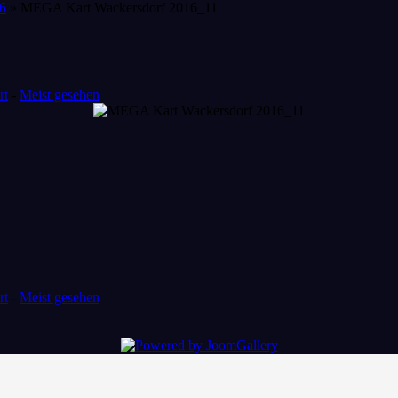
6
» MEGA Kart Wackersdorf 2016_11
rt
-
Meist gesehen
rt
-
Meist gesehen