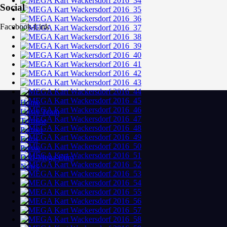
Social
Facebook-Link
Home
Unser Team
Termine
Partner
Fotos
Presse
DAI-Mega-Euro
News