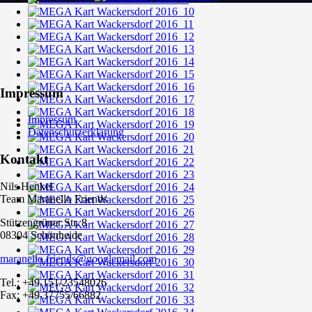
Impressum
Impressum
Datenschutzerklärung
Kontakt
Nils Henkel
Team Maranello Friends
Stützengrüner Str. 8
08304 Schönheide
maranello.friends@googlemail.com
Tel.: +49 151/23548026
Fax: +49 37755/66882