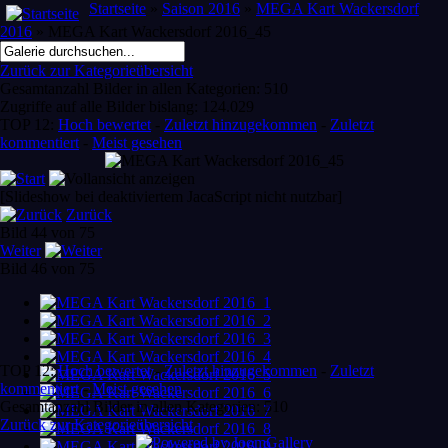
Startseite
»
Saison 2016
»
MEGA Kart Wackersdorf
2016
» MEGA Kart Wackersdorf 2016_45
Zurück zur Kategorieübersicht
Gesamtanzahl Bilder in allen Kategorien: 510
Zugriffe auf alle Bilder bislang: 124.029
TOP 12:
Hoch bewertet
-
Zuletzt hinzugekommen
-
Zuletzt
kommentiert
-
Meist gesehen
[Slideshow bei deaktiviertem JacaScript nicht nutzbar]
Zurück
Bild 44 von 75
Weiter
Bild 46 von 75
TOP 12:
Hoch bewertet
-
Zuletzt hinzugekommen
-
Zuletzt
kommentiert
-
Meist gesehen
Gesamtanzahl Bilder in allen Kategorien: 510
Zurück zur Kategorieübersicht