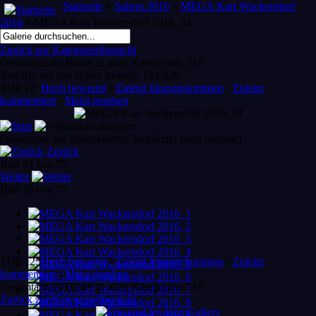
Startseite
»
Saison 2016
»
MEGA Kart Wackersdorf
2016
» MEGA Kart Wackersdorf 2016_34
Zurück zur Kategorieübersicht
Gesamtanzahl Bilder in allen Kategorien: 510
Zugriffe auf alle Bilder bislang: 124.028
TOP 12:
Hoch bewertet
-
Zuletzt hinzugekommen
-
Zuletzt
kommentiert
-
Meist gesehen
[Slideshow bei deaktiviertem JacaScript nicht nutzbar]
Zurück
Bild 33 von 75
Weiter
Bild 35 von 75
TOP 12:
Hoch bewertet
-
Zuletzt hinzugekommen
-
Zuletzt
kommentiert
-
Meist gesehen
Gesamtanzahl Bilder in allen Kategorien: 510
Zurück zur Kategorieübersicht