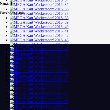
Social
Facebook-Link
Home
Unser Team
Termine
Partner
Fotos
Presse
DAI-Mega-Euro
News