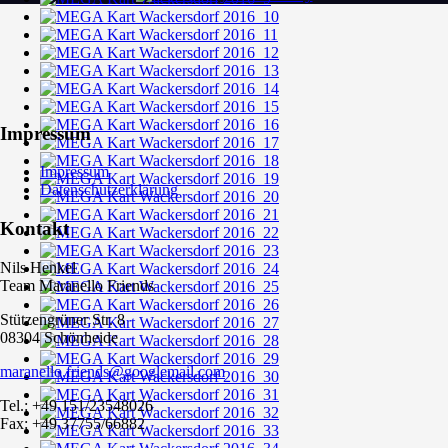
Impressum
Impressum
Datenschutzerklärung
Kontakt
Nils Henkel
Team Maranello Friends
Stützengrüner Str. 8
08304 Schönheide
maranello.friends@googlemail.com
Tel.: +49 151/23548026
Fax: +49 37755/66882