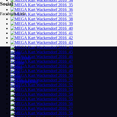
Social
Facebook-Link
Home
Unser Team
Termine
Partner
Fotos
Presse
DAI-Mega-Euro
News