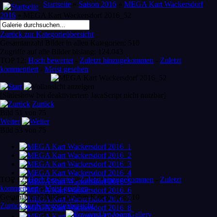
Startseite
»
Saison 2016
»
MEGA Kart Wackersdorf
2016
» MEGA Kart Wackersdorf 2016_52
Zurück zur Kategorieübersicht
Gesamtanzahl Bilder in allen Kategorien: 510
Zugriffe auf alle Bilder bislang: 124.043
TOP 12:
Hoch bewertet
-
Zuletzt hinzugekommen
-
Zuletzt
kommentiert
-
Meist gesehen
[Slideshow bei deaktiviertem JacaScript nicht nutzbar]
Zurück
Bild 51 von 75
Weiter
Bild 53 von 75
TOP 12:
Hoch bewertet
-
Zuletzt hinzugekommen
-
Zuletzt
kommentiert
-
Meist gesehen
Gesamtanzahl Bilder in allen Kategorien: 510
Zurück zur Kategorieübersicht