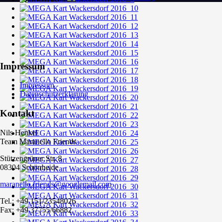
Impressum
Impressum
Datenschutzerklärung
Kontakt
Nils Henkel
Team Maranello Friends
Stützengrüner Str. 8
08304 Schönheide
maranello.friends@googlemail.com
Tel.: +49 151/23548026
Fax: +49 37755/66882