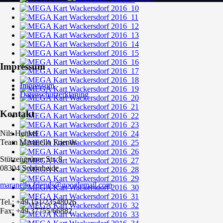
Impressum
Impressum
Datenschutzerklärung
Kontakt
Nils Henkel
Team Maranello Friends
Stützengrüner Str. 8
08304 Schönheide
maranello.friends@googlemail.com
Tel.: +49 151/23548026
Fax: +49 37755/66882