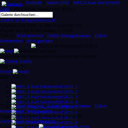
Startseite
»
Saison 2016
»
MEGA Kart Wackersdorf
2016
» MEGA Kart Wackersdorf 2016_4
Zurück zur Kategorieübersicht
Gesamtanzahl Bilder in allen Kategorien: 510
Zugriffe auf alle Bilder bislang: 124.019
TOP 12:
Hoch bewertet
-
Zuletzt hinzugekommen
-
Zuletzt
kommentiert
-
Meist gesehen
[Slideshow bei deaktiviertem JacaScript nicht nutzbar]
Zurück
Bild 3 von 75
Weiter
Bild 5 von 75
TOP 12:
Hoch bewertet
-
Zuletzt hinzugekommen
-
Zuletzt
kommentiert
-
Meist gesehen
Gesamtanzahl Bilder in allen Kategorien: 510
Zurück zur Kategorieübersicht