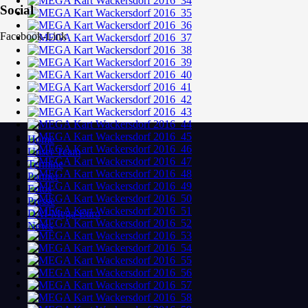
Social
Facebook-Link
Home
Unser Team
Termine
Partner
Fotos
Presse
DAI-Mega-Euro
News