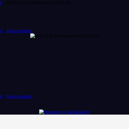
6
» MEGA Kart Wackersdorf 2016_43
rt
-
Meist gesehen
rt
-
Meist gesehen