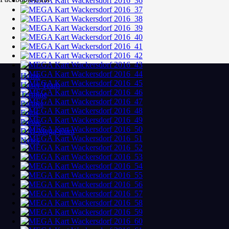
Home
Unser Team
Termine
Partner
Fotos
Presse
DAI-Mega-Euro
News