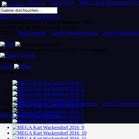
Startseite
»
Saison 2016
»
MEGA Kart Wackersdorf 201
Zurück zur Kategorieübersicht
Gesamtanzahl Bilder in allen Kategorien: 510
Zugriffe auf alle Bilder bislang: 124.022
TOP 12:
Hoch bewertet
-
Zuletzt hinzugekommen
-
Zuletzt kommentie
[Slideshow bei deaktiviertem JacaScript nicht nutzbar]
Zurück
Bild 42 von 75
Weiter
Bild 44 von 75
TOP 12:
Hoch bewertet
-
Zuletzt hinzugekommen
-
Zuletzt kommentie
Gesamtanzahl Bilder in allen Kategorien: 510
Zurück zur Kategorieübersicht