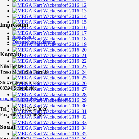
Impressum
Impressum
Datenschutzerklärung
Kontakt
Nils Henkel
Team Maranello Friends
Stützengrüner Str. 8
08304 Schönheide
maranello.friends@googlemail.com
Tel.: +49 151/23548026
Fax: +49 37755/66882
Social
Facebook-Link