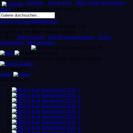
Startseite
»
Saison 2016
»
MEGA Kart Wackersdorf
2016
» MEGA Kart Wackersdorf 2016_19
Zurück zur Kategorieübersicht
Gesamtanzahl Bilder in allen Kategorien: 510
Zugriffe auf alle Bilder bislang: 124.042
TOP 12:
Hoch bewertet
-
Zuletzt hinzugekommen
-
Zuletzt
kommentiert
-
Meist gesehen
[Slideshow bei deaktiviertem JacaScript nicht nutzbar]
Zurück
Bild 18 von 75
Weiter
Bild 20 von 75