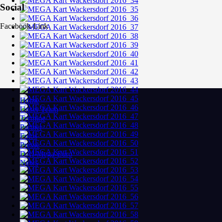
Social
Facebook-Link
Home
Unser Team
Termine
Partner
Fotos
Presse
DAI-Mega-Euro
News