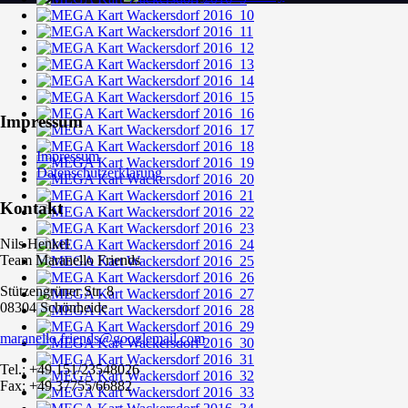
Impressum
Impressum
Datenschutzerklärung
Kontakt
Nils Henkel
Team Maranello Friends
Stützengrüner Str. 8
08304 Schönheide
maranello.friends@googlemail.com
Tel.: +49 151/23548026
Fax: +49 37755/66882