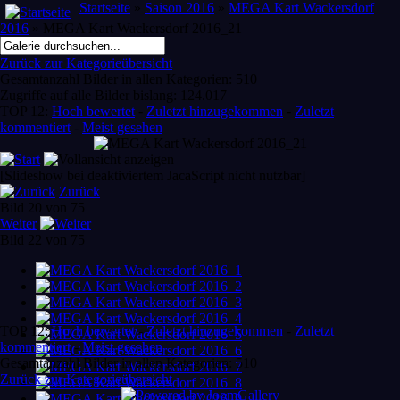
Startseite
»
Saison 2016
»
MEGA Kart Wackersdorf
2016
» MEGA Kart Wackersdorf 2016_21
Zurück zur Kategorieübersicht
Gesamtanzahl Bilder in allen Kategorien: 510
Zugriffe auf alle Bilder bislang: 124.017
TOP 12:
Hoch bewertet
-
Zuletzt hinzugekommen
-
Zuletzt
kommentiert
-
Meist gesehen
[Slideshow bei deaktiviertem JacaScript nicht nutzbar]
Zurück
Bild 20 von 75
Weiter
Bild 22 von 75
TOP 12:
Hoch bewertet
-
Zuletzt hinzugekommen
-
Zuletzt
kommentiert
-
Meist gesehen
Gesamtanzahl Bilder in allen Kategorien: 510
Zurück zur Kategorieübersicht