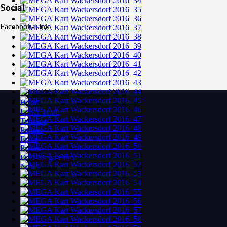
Social
Facebook-Link
Home
Unser Team
Termine
Partner
Fotos
Presse
DAI-Mega-Euro
News