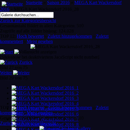
Startseite
»
Saison 2016
»
MEGA Kart Wackersdorf
2016
» MEGA Kart Wackersdorf 2016_28
Zurück zur Kategorieübersicht
Gesamtanzahl Bilder in allen Kategorien: 510
Zugriffe auf alle Bilder bislang: 124.028
TOP 12:
Hoch bewertet
-
Zuletzt hinzugekommen
-
Zuletzt
kommentiert
-
Meist gesehen
[Slideshow bei deaktiviertem JacaScript nicht nutzbar]
Zurück
Bild 27 von 75
Weiter
Bild 29 von 75
TOP 12:
Hoch bewertet
-
Zuletzt hinzugekommen
-
Zuletzt
kommentiert
-
Meist gesehen
Gesamtanzahl Bilder in allen Kategorien: 510
Zurück zur Kategorieübersicht