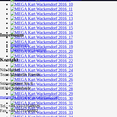
Impressum
Impressum
Datenschutzerklärung
Kontakt
Nils Henkel
Team Maranello Friends
Stützengrüner Str. 8
08304 Schönheide
maranello.friends@googlemail.com
Tel.: +49 151/23548026
Fax: +49 37755/66882