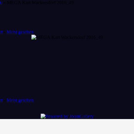
6
» MEGA Kart Wackersdorf 2016_49
rt
-
Meist gesehen
rt
-
Meist gesehen