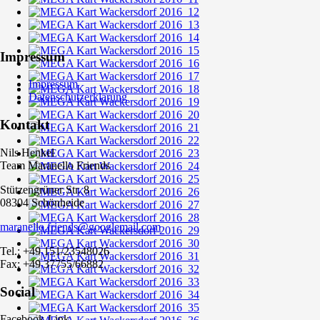
Impressum
Impressum
Datenschutzerklärung
Kontakt
Nils Henkel
Team Maranello Friends
Stützengrüner Str. 8
08304 Schönheide
maranello.friends@googlemail.com
Tel.: +49 151/23548026
Fax: +49 37755/66882
Social
Facebook-Link