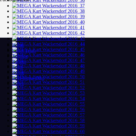
Home
Unser Team
Termine
Partner
Fotos
Presse
DAI-Mega-Euro
News