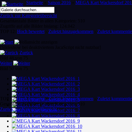
Startseite
»
Saison 2016
»
MEGA Kart Wackersdorf 201
Zurück zur Kategorieübersicht
Gesamtanzahl Bilder in allen Kategorien: 510
Zugriffe auf alle Bilder bislang: 124.042
TOP 12:
Hoch bewertet
-
Zuletzt hinzugekommen
-
Zuletzt kommentie
[Slideshow bei deaktiviertem JacaScript nicht nutzbar]
Zurück
Bild 48 von 75
Weiter
Bild 50 von 75
TOP 12:
Hoch bewertet
-
Zuletzt hinzugekommen
-
Zuletzt kommentie
Gesamtanzahl Bilder in allen Kategorien: 510
Zurück zur Kategorieübersicht