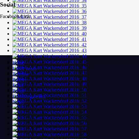
Social
Facebook-Link
Home
Unser Team
Termine
Partner
Fotos
Presse
DAI-Mega-Euro
News