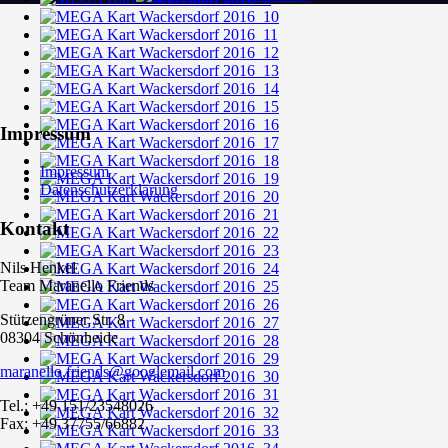
Impressum
Impressum
Datenschutzerklärung
Kontakt
Nils Henkel
Team Maranello Friends
Stützengrüner Str. 8
08304 Schönheide
maranello.friends@googlemail.com
Tel.: +49 151/23548026
Fax: +49 37755/66882