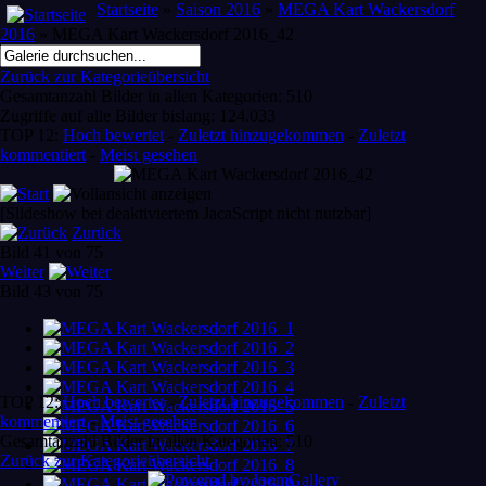
Startseite
»
Saison 2016
»
MEGA Kart Wackersdorf
2016
» MEGA Kart Wackersdorf 2016_42
Zurück zur Kategorieübersicht
Gesamtanzahl Bilder in allen Kategorien: 510
Zugriffe auf alle Bilder bislang: 124.033
TOP 12:
Hoch bewertet
-
Zuletzt hinzugekommen
-
Zuletzt
kommentiert
-
Meist gesehen
[Slideshow bei deaktiviertem JacaScript nicht nutzbar]
Zurück
Bild 41 von 75
Weiter
Bild 43 von 75
TOP 12:
Hoch bewertet
-
Zuletzt hinzugekommen
-
Zuletzt
kommentiert
-
Meist gesehen
Gesamtanzahl Bilder in allen Kategorien: 510
Zurück zur Kategorieübersicht